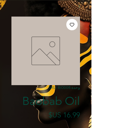
وحدة SKU: BO008
Baobab Oil
السعر