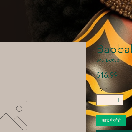
Baoba
SKU: BO008
मूल्य
$16.99
मात्रा
*
कार्ट में जोड़ें