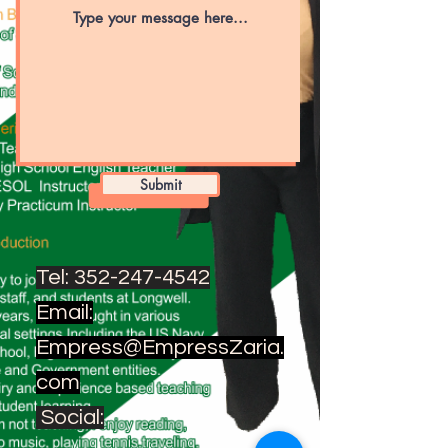
Submit
Tel:
352-247-4542
Email:
Empress@EmpressZaria.
com
Social: