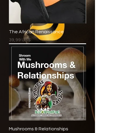
The African Renaissance
Precio
39,99 US$
Mushrooms & Relationships